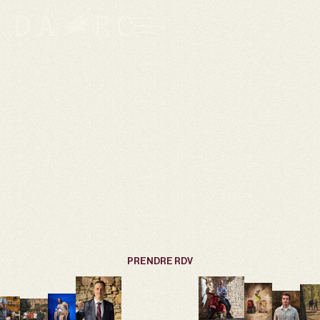
INFLUENCEURS
L’AGENCE DES
CRÉATEURS QUI
INCARNENT.
Nous croyons à une influence plus responsable, plus
incarnée. Chez DARC, chaque projet unit marque et
créateur autour d’une même vision : créer du contenu
sincère, élégant et porteur de sens.
PRENDRE RDV
PRENDRE RDV