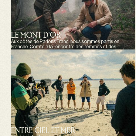
LE MONT D'OR
Aux côtés de Parlons Franc, nous sommes partis en
Franche-Comté à la rencontre des femmes et des
hommes qui donnent naissance au Mont d’Or.
ENTRE CIEL ET MER