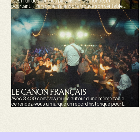
C’est l’un des lieux les plus visités au monde, et
pourtant… Personne n’a encore trouvé son véritable
trésor. C’est avec l’envie de découvrir ce mystère,
caché derrière ses pierres multiséculaires et les
anciennes légendes, que nous nous sommes rendus
sur ce Mont sacré.
LE CANON FRANÇAIS
Avec 3 400 convives réunis autour d’une même table,
ce rendez-vous a marqué un record historique pour la
marque. Plus qu’un événement gastronomique, ce
banquet incarnait une vision : celle d’un art de vivre
français, populaire, joyeux et profondément ancré
dans les territoires.